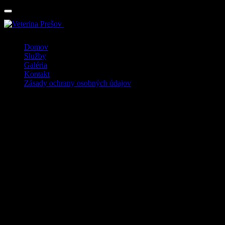
Veterinárna poliklinika Tábor
Domov
Služby
Galéria
Kontakt
Zásady ochrany osobných údajov
Galéria
Naši pacienti